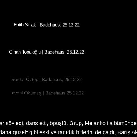
Fatih Solak | Badehaus, 25.12.22
Cihan Topaloğlu | Badehaus, 25.12.22
Serdar Öztop | Badehaus, 25.12.22
Levent Okumuş | Badehaus 25.12.22
r söyledi, dans etti, öpüştü. Grup, Melankoli albümünde
a güzel“ gibi eski ve tanıdık hitlerini de çaldı, Barış Ak