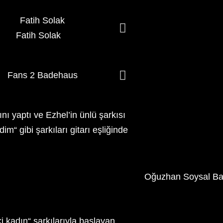
Fatih Solak
Fans 1 
ı yaptı ve Ezhel’in ünlü şarkısı
m“ gibi şarkıları gitarı eşliğinde
 kadın“ şarkılarıyla başlayan