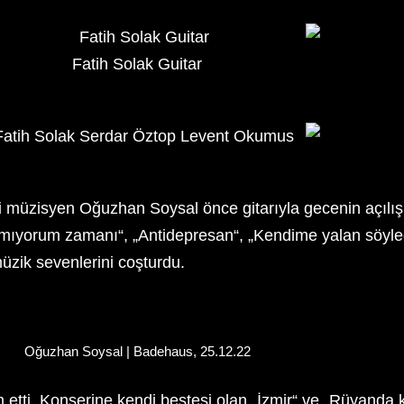
Fatih Solak Guitar
i müzisyen Oğuzhan Soysal önce gitarıyla gecenin açılışın
utamıyorum zamanı“, „Antidepresan“, „Kendime yalan söyledi
üzik sevenlerini coşturdu.
Oğuzhan Soysal | Badehaus, 25.12.22
tti. Konserine kendi bestesi olan „İzmir“ ve „Rüyanda ki