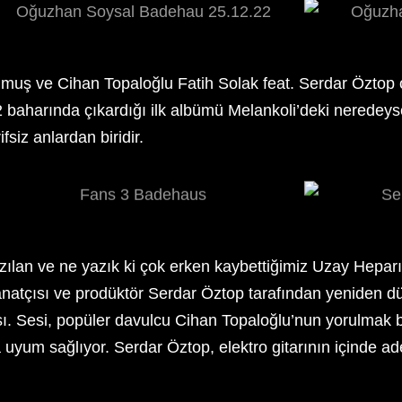
muş ve Cihan Topaloğlu Fatih Solak feat. Serdar Öztop 
 baharında çıkardığı ilk albümü Melankoli’deki neredeyse
ifsiz anlardan biridir.
zılan ve ne yazık ki çok erken kaybettiğimiz Uzay Hepar
sanatçısı ve prodüktör Serdar Öztop tarafından yeniden d
kısı. Sesi, popüler davulcu Cihan Topaloğlu’nun yorulmak
uyum sağlıyor. Serdar Öztop, elektro gitarının içinde ade