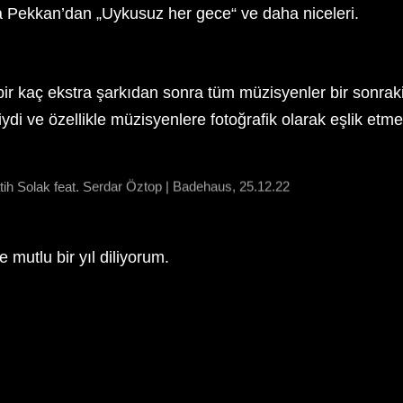
da Pekkan’dan „Uykusuz her gece“ ve daha niceleri.
 bir kaç ekstra şarkıdan sonra tüm müzisyenler bir sonra
iydi ve özellikle müzisyenlere fotoğrafik olarak eşlik etme
tih Solak feat. Serdar Öztop | Badehaus, 25.12.22
 mutlu bir yıl diliyorum.